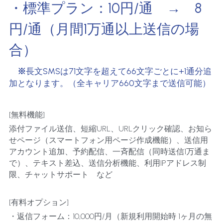
・標準プラン：10円/通　→　8
円/通（月間1万通以上送信の場
合）
　※
長文SMSは71文字を超えて66文字ごとに+1通分追
加となります。（全キャリア660文字まで送信可能）
[無料機能]
添付ファイル送信、短縮URL、URLクリック確認、お知ら
せページ（スマートフォン用ページ作成機能）、送信用
アカウント追加、予約配信、一斉配信（同時送信1万通ま
で）、テキスト差込、送信分析機能、利用IPアドレス制
限、チャットサポート　など
[有料オプション]
・返信フォーム：10,000円/月（新規利用開始時 1ヶ月の無